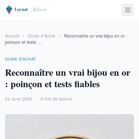
Accueil
/
Guide d'Achat
/
Reconnaître un vrai bijou en or :
poinçon et tests …
GUIDE D'ACHAT
Reconnaître un vrai bijou en or
: poinçon et tests fiables
29 June 2026
·
8 min de lecture