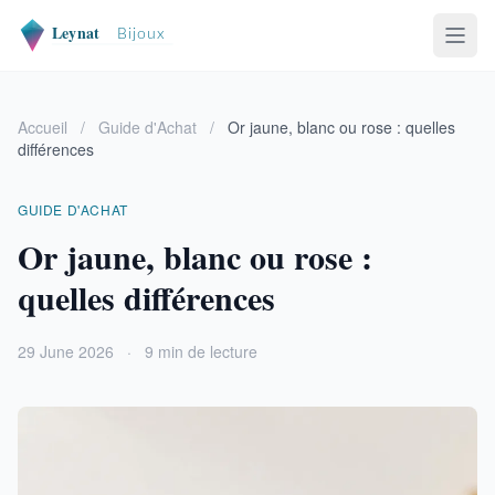
Accueil
/
Guide d'Achat
/
Or jaune, blanc ou rose : quelles
différences
GUIDE D'ACHAT
Or jaune, blanc ou rose :
quelles différences
29 June 2026
·
9 min de lecture