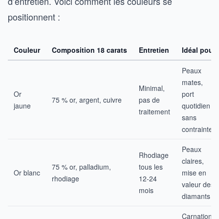
d’entretien. Voici comment les couleurs se
positionnent :
Couleur
Composition 18 carats
Entretien
Idéal pour
Peaux
mates,
Minimal,
Or
port
75 % or, argent, cuivre
pas de
jaune
quotidien
traitement
sans
contrainte
Peaux
Rhodiage
claires,
75 % or, palladium,
tous les
Or blanc
mise en
rhodiage
12-24
valeur des
mois
diamants
Carnations